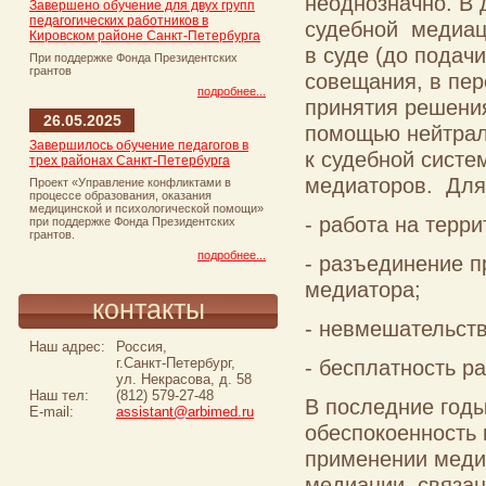
неоднозначно. В 
Завершено обучение для двух групп
педагогических работников в
судебной медиац
Кировском районе Санкт-Петербурга
в суде (до подач
При поддержке Фонда Президентских
грантов
совещания, в пе
подробнее...
принятия решения
26.05.2025
помощью нейтрал
Завершилось обучение педагогов в
к судебной систе
трех районах Санкт-Петербурга
медиаторов. Для
Проект «Управление конфликтами в
процессе образования, оказания
медицинской и психологической помощи»
- работа на терри
при поддержке Фонда Президентских
грантов.
подробнее...
- разъединение п
медиатора;
контакты
- невмешательств
Наш адрес:
Россия,
г.Санкт-Петербург,
- бесплатность р
ул. Некрасова, д. 58
Наш тел:
(812) 579-27-48
В последние год
E-mail:
assistant@arbimed.ru
обеспокоенность 
применении медиа
медиации, связан