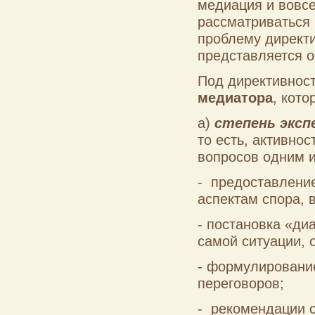
медиация и вовсе
рассматриваться 
проблему директ
представляется 
Под директивнос
медиатора
, кот
а)
степень экс
то есть, активно
вопросов одним 
- предоставлени
аспектам спора, в
- постановка «ди
самой ситуации, о
- формулировани
переговоров;
- рекомендации 