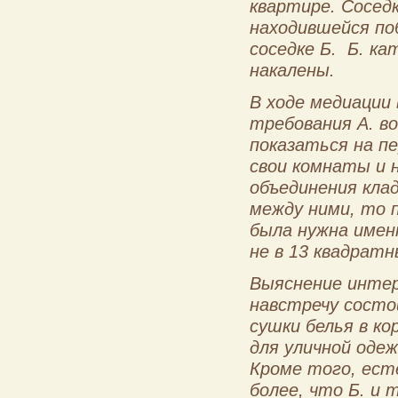
квартире. Соседк
находившейся по
соседке Б. Б. к
накалены.
В ходе медиации 
требования А. во
показаться на пе
свои комнаты и 
объединения клад
между ними, то 
была нужна именн
не в 13 квадрат
Выяснение интер
навстречу состо
сушки белья в ко
для уличной одеж
Кроме того, ест
более, что Б. и