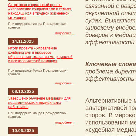
связанной с раз
Стартовал социальный проект
«Управление конфликтами в семьях,
двухлетний опыт
находящихся в трудной жизненной
ситуации»
судах. Выявляю
При поддержке Фонда Президентских
широкому внедре
грантов
подробнее...
доверие к медиа
эффективности
14.11.2025
Итоги проекта «Управление
конфликтами в процессе
образования, оказания медицинской
и психологической помощи»
Ключевые слова
проблема директ
При поддержке Фонда Президентских
грантов
эффективность 
подробнее...
06.10.2025
Завершено обучение медиации для
Альтернативные 
педагогических и медицинских
альтернативой т
работников
При поддержке Фонда Президентских
споров. В миров
грантов.
использования ме
подробнее...
«судебная медиа
10.06.2025