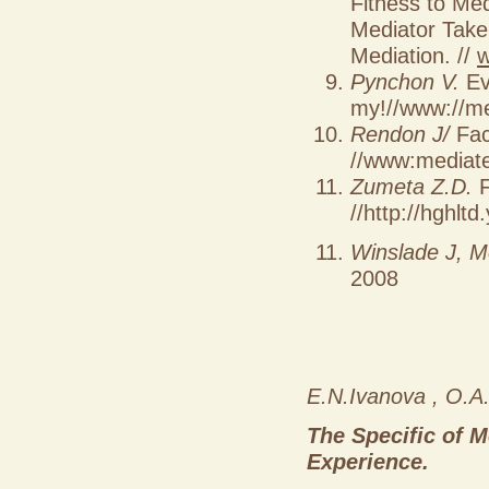
Fitness to Med
Mediator Take
Mediation. //
w
Pynchon V.
Eva
my!//www://me
Rendon J/
Fac
//www:mediate
Zumeta Z.D.
F
//http://hgh
Winslade J, M
2008
E.N.Ivanova , O.A
The Specific of M
Experience.