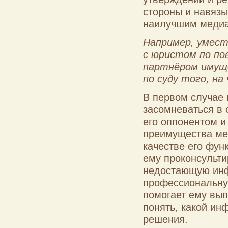
стороны и навязы
наилучшим медиа
Например, умест
с юристом по по
партнёром имуще
по суду того, н
В первом случае 
засомневаться в 
его оппонентом и
преимущества мед
качестве его фун
ему проконсульти
недостающую инф
профессиональну
помогает ему вып
понять, какой ин
решения.