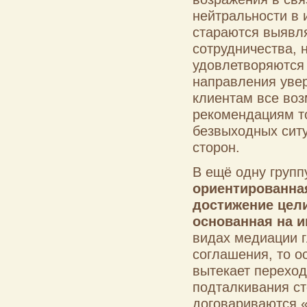
нейтральности в 
стараются выявля
сотрудничества, 
удовлетворяются
направления увер
клиентам все во
рекомендациям то
безвыходных ситу
сторон.
В ещё одну групп
ориентированна
достижение цели
основанная на и
видах медиации г
соглашения, то о
вытекает перехо
подталкивания ст
договариваются 