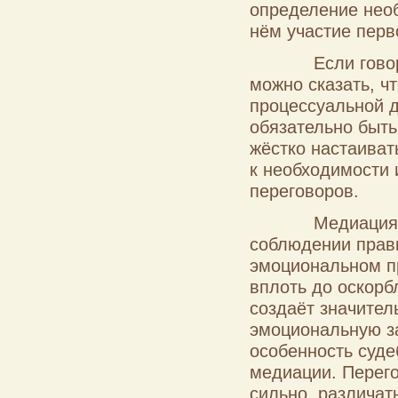
определение необ
нём участие перв
Если говорить 
можно сказать, ч
процессуальной д
обязательно быть
жёстко настаиват
к необходимости
переговоров.
Медиация в суд
соблюдении прави
эмоциональном пр
вплоть до оскорб
создаёт значите
эмоциональную за
особенность суд
медиации. Перего
сильно различать