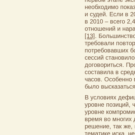
необходимо показ
и судей. Если в 2
в 2010 – всего 2
отношений и нара
[13]
. Большинств
требовали повтор
потребовавших бо
сессий становило
договориться. П
составила в сред
часов. Особенно 
было высказатьс
В условиях дефиц
уровне позиций, 
уровне компромис
время во многих 
решение, так же,
тематике иска, н