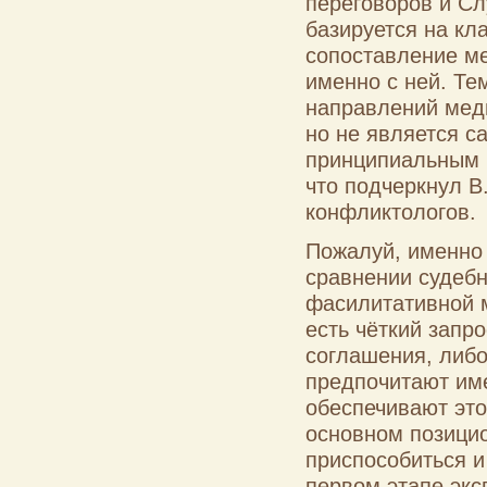
переговоров и С
базируется на кл
сопоставление ме
именно с ней. Те
направлений мед
но не является с
принципиальным 
что подчеркнул В
конфликтологов.
Пожалуй, именно 
сравнении судебн
фасилитативной м
есть чёткий запр
соглашения, либо
предпочитают име
обеспечивают это
основном позицио
приспособиться и
первом этапе экс