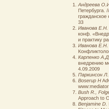
Андреева О.И
Петербурга. 
гражданское 
33
Иванова Е.Н.
конф. «Внедр
и практику ра
Иванова Е.Н
Конфликтолог
Карпенко А.Д
внедрению ме
4.09.2009
Паркинсон Л.
Boserup H
Adv
www:mediator.
Bush R., Folge
Approach to C
Benjamine D
.