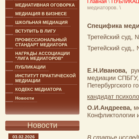
Главная
\
ПУБЛИКА
МЕДИАТИВНАЯ ОГОВОРКА
медиаторов.
\
МЕДИАЦИЯ В БИЗНЕСЕ
ШКОЛЬНАЯ МЕДИАЦИЯ
Специфика медиа
ВСТУПИТЬ В ЛИГУ
Третейский суд, №
ПРОФЕССИОНАЛЬНЫЙ
СТАНДАРТ МЕДИАТОРА
Третейский суд,, 
НАГРАДЫ АССОЦИАЦИИ
"ЛИГА МЕДИАТОРОВ"
ПУБЛИКАЦИИ
Е.Н.Иванова,
рук
ИНСТИТУТ ПРАКТИЧЕСКОЙ
медиации СПБГУ,
МЕДИАЦИИ
Петербургского г
КОДЕКС МЕДИАТОРА
кандидат психоло
Новости
О.И.Андреева
,
м
Конфликтологии 
Новости
В статье исслед
03.02.2026