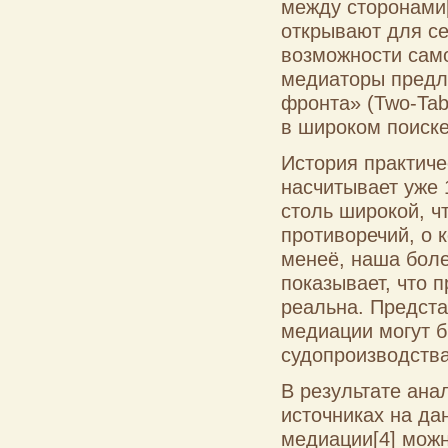
между сторонами
открывают для с
возможности сам
медиаторы предла
фронта» (Two-Tab
в широком поиске
История практиче
насчитывает уже 
столь широкой, ч
противоречий, о 
менеё, наша боле
показывает, что 
реальна. Предста
медиации могут б
судопроизводства
В результате ана
источниках на д
медиации
[4]
можн