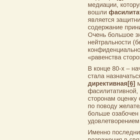
медиации, котор
вошли
фасилита
является защитни
содержание прин
Очень большое з
нейтральности (б
конфиденциальнос
«равенства сторо
В конце 80-х – н
стала назначатьс
директивная
[6]
фасилитативной, 
сторонам оценку 
по поводу желате
больше озабочен
удовлетворением 
Именно последни
возражения в свя