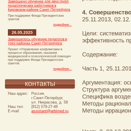
Завершено обучение для двух групп
педагогических работников в
Кировском районе Санкт-Петербурга
4. Совершенств
При поддержке Фонда Президентских
25.11.2013, 02.1
грантов
подробнее...
Цели: систематиз
26.05.2025
эффективность п
Завершилось обучение педагогов в
трех районах Санкт-Петербурга
Проект «Управление конфликтами в
процессе образования, оказания
Содержание:
медицинской и психологической помощи»
при поддержке Фонда Президентских
грантов.
Часть 1, 25.11.20
подробнее...
Аргументация: о
контакты
Структура аргуме
Наш адрес:
Россия,
Специфика воздей
г.Санкт-Петербург,
ул. Некрасова, д. 58
Методы рационал
Наш тел:
(812) 579-27-48
Методы иррацион
E-mail:
assistant@arbimed.ru