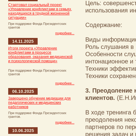
Цель: совершенс
Стартовал социальный проект
использования и
«Управление конфликтами в семьях,
находящихся в трудной жизненной
ситуации»
Содержание:
При поддержке Фонда Президентских
грантов
подробнее...
Виды информацио
14.11.2025
Роль слушания в
Итоги проекта «Управление
конфликтами в процессе
Особенности слу
образования, оказания медицинской
интонационное и 
и психологической помощи»
Техники эффекти
При поддержке Фонда Президентских
грантов
Техники сохране
подробнее...
3. Преодоление 
06.10.2025
клиентов.
(Е.Н.И
Завершено обучение медиации для
педагогических и медицинских
работников
В ходе тренинга
При поддержке Фонда Президентских
грантов.
преодоления неко
подробнее...
партнеров по пер
10.06.2025
решения задач и 