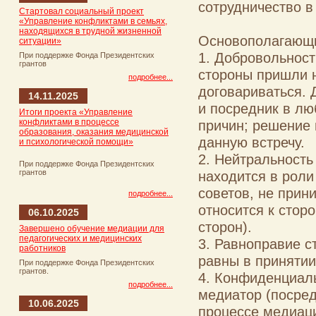
сотрудничество 
Стартовал социальный проект
«Управление конфликтами в семьях,
находящихся в трудной жизненной
Основополагающи
ситуации»
1. Добровольност
При поддержке Фонда Президентских
грантов
стороны пришли 
подробнее...
договариваться. 
14.11.2025
и посредник в лю
Итоги проекта «Управление
конфликтами в процессе
причин; решение 
образования, оказания медицинской
данную встречу.
и психологической помощи»
2. Нейтральность
При поддержке Фонда Президентских
грантов
находится в роли
советов, не прин
подробнее...
относится к стор
06.10.2025
сторон).
Завершено обучение медиации для
педагогических и медицинских
3. Равноправие с
работников
равны в приняти
При поддержке Фонда Президентских
грантов.
4. Конфиденциаль
подробнее...
медиатор (посред
10.06.2025
процессе медиаци