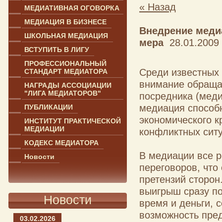
« Назад
МЕДИАТИВНАЯ ОГОВОРКА
МЕДИАЦИЯ В БИЗНЕСЕ
Внедрение меди
ШКОЛЬНАЯ МЕДИАЦИЯ
мера
28.01.2009 
ВСТУПИТЬ В ЛИГУ
ПРОФЕССИОНАЛЬНЫЙ
Среди известных
СТАНДАРТ МЕДИАТОРА
внимание обращае
НАГРАДЫ АССОЦИАЦИИ
"ЛИГА МЕДИАТОРОВ"
посредника (мед
медиация способн
ПУБЛИКАЦИИ
экономического к
ИНСТИТУТ ПРАКТИЧЕСКОЙ
МЕДИАЦИИ
конфликтных ситу
КОДЕКС МЕДИАТОРА
В медиации все 
Новости
переговоров, что
претензий сторон
выигрыш сразу п
Новости
время и деньги, 
возможность пре
03.02.2026