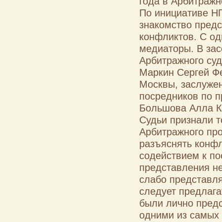
года в Арбитражн
По инициативе НП
знакомство предс
конфликтов. С од
медиаторы. В зас
Арбитражного суд
Маркин Сергей Фе
Москвы, заслуже
посредников по 
Большова Алла Ко
Судьи признали т
Арбитражного про
разъяснять конфл
содействием к по
представления не
слабо представля
следует предлага
были лично пред
одними из самых