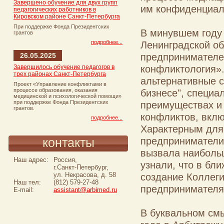
Завершено обучение для двух групп
им конфиденциаль
педагогических работников в
Кировском районе Санкт-Петербурга
При поддержке Фонда Президентских
В минувшем году 
грантов
подробнее...
Ленинградской о
предпринимателе
26.05.2025
конфликтология».
Завершилось обучение педагогов в
трех районах Санкт-Петербурга
альтернативные 
Проект «Управление конфликтами в
процессе образования, оказания
бизнесе", специа
медицинской и психологической помощи»
при поддержке Фонда Президентских
преимуществах и
грантов.
конфликтов, вклю
подробнее...
Характерным для 
предприниматели
контакты
вызвала наиболь
Наш адрес:
Россия,
узнали, что в бл
г.Санкт-Петербург,
ул. Некрасова, д. 58
создание Коллеги
Наш тел:
(812) 579-27-48
предпринимателя
E-mail:
assistant@arbimed.ru
В буквальном смы